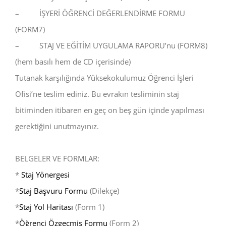
– İŞYERİ ÖĞRENCİ DEĞERLENDİRME FORMU
(FORM7)
– STAJ VE EĞİTİM UYGULAMA RAPORU’nu (FORM8)
(hem basılı hem de CD içerisinde)
Tutanak karşılığında Yüksekokulumuz Öğrenci İşleri
Ofisi’ne teslim ediniz. Bu evrakın tesliminin staj
bitiminden itibaren en geç on beş gün içinde yapılması
gerektiğini unutmayınız.
BELGELER VE FORMLAR:
*
Staj Yönergesi
*
Staj Başvuru Formu
(Dilekçe)
*
Staj Yol Haritası
(Form 1)
*
Öğrenci Özgeçmiş Formu
(Form 2)