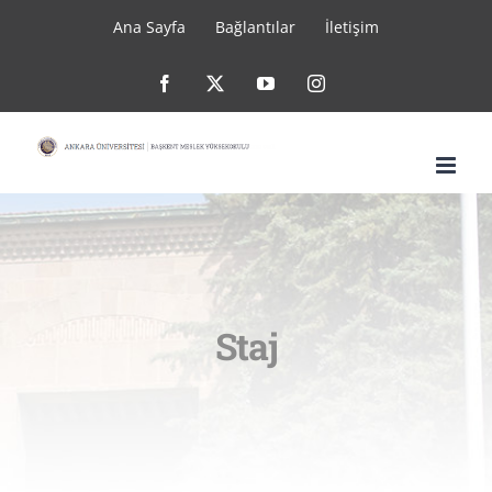
Skip
Ana Sayfa
Bağlantılar
İletişim
to
Facebook
X
YouTube
Instagram
content
Staj