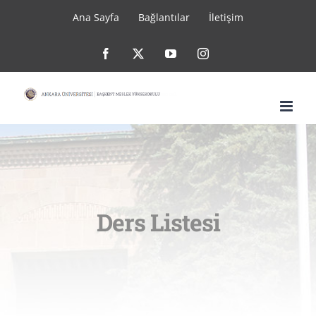
Skip
Ana Sayfa
Bağlantılar
İletişim
to
Facebook
X
YouTube
Instagram
content
Ders Listesi