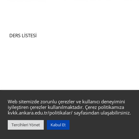
DERS LİSTESİ
@ ANKARA ÜNİVERSİTESİ BİD
Web sitemizde zorunlu çerezler ve kullanıcı deneyimini
iyileştiren çerezler kullanılmaktadır. Çerez politikamıza
kvkk.ankara.edu.tr/politikalar/
sayfasından ulaşabilirsiniz.
Tercihleri Yönet
Kabul Et